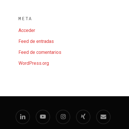
META
Acceder
Feed de entradas
Feed de comentarios
WordPress.org
linkedin
youtube
instagram
xing
email