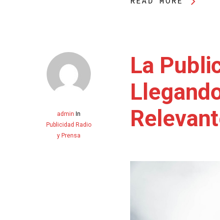
READ MORE
La Publi
Llegando
Relevant
admin
In
Publicidad Radio
y Prensa