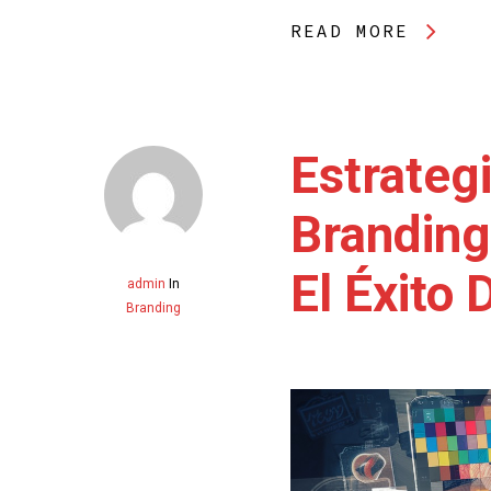
READ MORE
Estrateg
Branding
El Éxito
admin
In
Branding