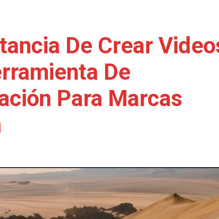
tancia De Crear Video
rramienta De
ación Para Marcas
m