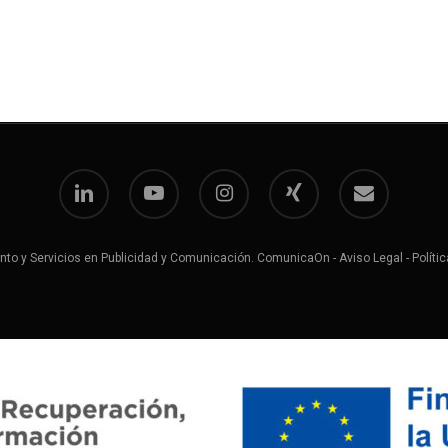
linkedin
youtube
instagram
xing
email
to y Servicios en Publicidad y Comunicación. ComunicaOn -
Aviso Legal
-
Políti